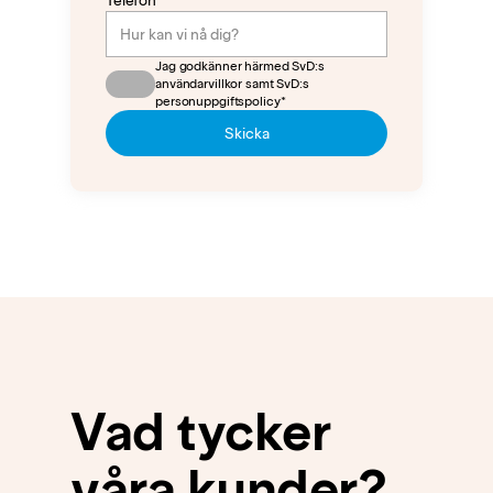
Telefon
Jag godkänner härmed SvD:s
användarvillkor samt SvD:s
personuppgiftspolicy*
Skicka
Vad tycker
våra kunder?